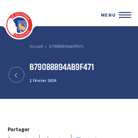
MENU
Accueil
b79088894ab9f471
b79088894ab9f471
1 février 2024
Partager