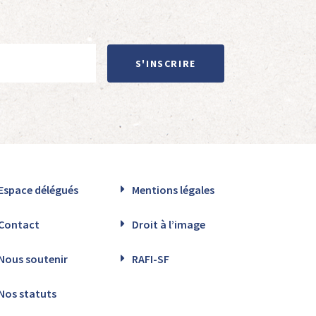
S'INSCRIRE
Espace délégués
Mentions légales
Contact
Droit à l’image
Nous soutenir
RAFI-SF
Nos statuts