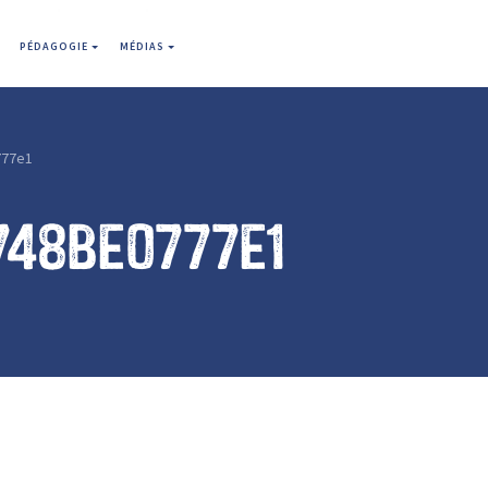
PÉDAGOGIE
MÉDIAS
777e1
748be0777e1