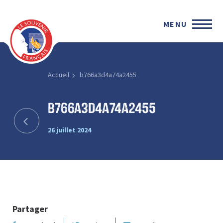
MENU
Accueil
b766a3d4a74a2455
b766a3d4a74a2455
26 juillet 2024
Partager