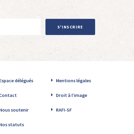
S'INSCRIRE
Espace délégués
Mentions légales
Contact
Droit à l’image
Nous soutenir
RAFI-SF
Nos statuts