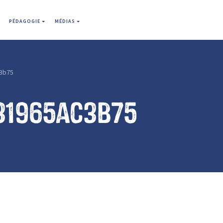
PÉDAGOGIE
MÉDIAS
3b75
31965ac3b75