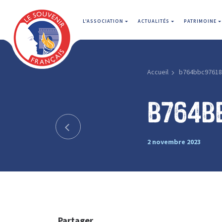
L'ASSOCIATION
ACTUALITÉS
PATRIMOINE
Accueil
b764bbc9761
b764b
2 novembre 2023
Partager