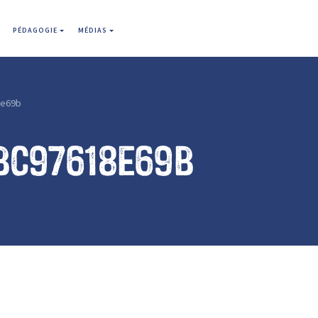
PÉDAGOGIE
MÉDIAS
8e69b
bc97618e69b