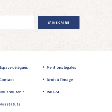
S'INSCRIRE
Espace délégués
Mentions légales
Contact
Droit à l’image
Nous soutenir
RAFI-SF
Nos statuts