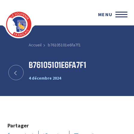
MENU
Accueil
b76105101e6fa7f1
b76105101e6fa7f1
4 décembre 2024
Partager