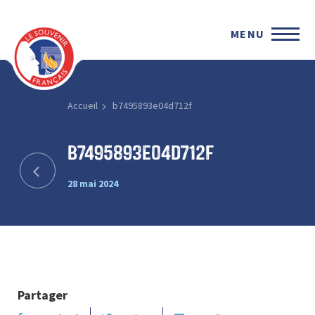
MENU
Accueil
b7495893e04d712f
b7495893e04d712f
28 mai 2024
Partager