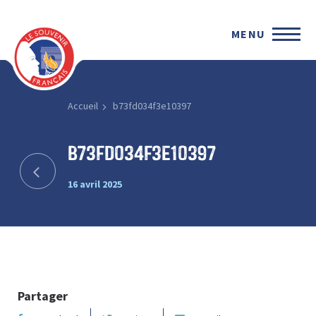
MENU
Accueil
b73fd034f3e10397
b73fd034f3e10397
16 avril 2025
Partager