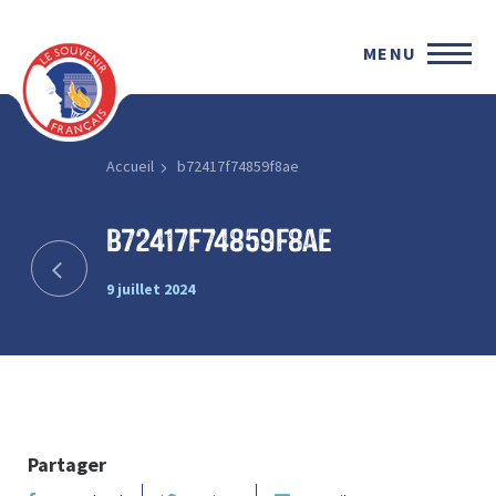
MENU
Accueil
b72417f74859f8ae
b72417f74859f8ae
9 juillet 2024
Partager