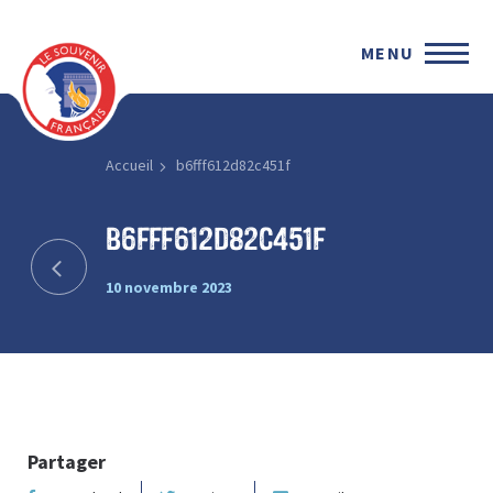
MENU
Accueil
b6fff612d82c451f
b6fff612d82c451f
10 novembre 2023
Partager