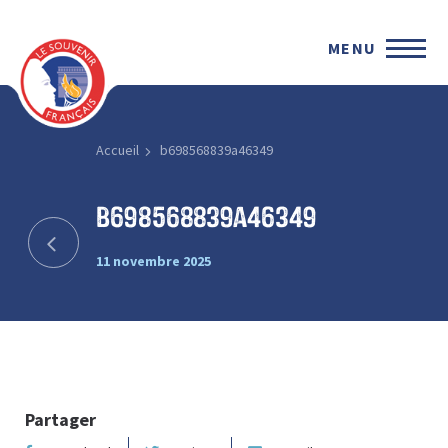
MENU
Accueil
b698568839a46349
b698568839a46349
11 novembre 2025
Partager