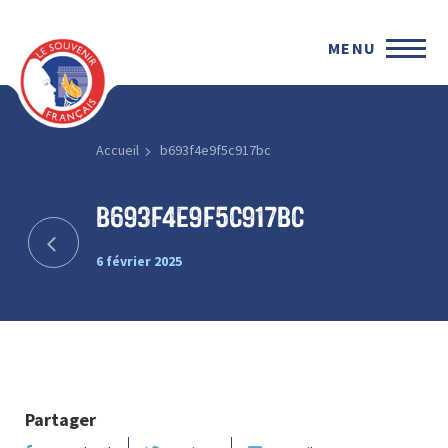
MENU
Accueil
b693f4e9f5c917bc
b693f4e9f5c917bc
6 février 2025
Partager