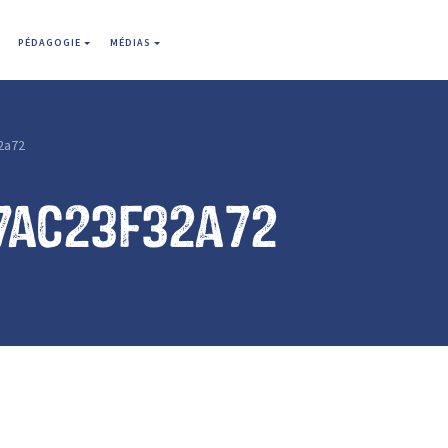
PÉDAGOGIE
MÉDIAS
2a72
7ac23f32a72