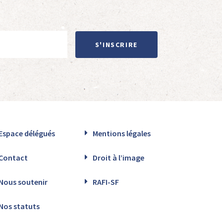
S'INSCRIRE
Espace délégués
Mentions légales
Contact
Droit à l’image
Nous soutenir
RAFI-SF
Nos statuts