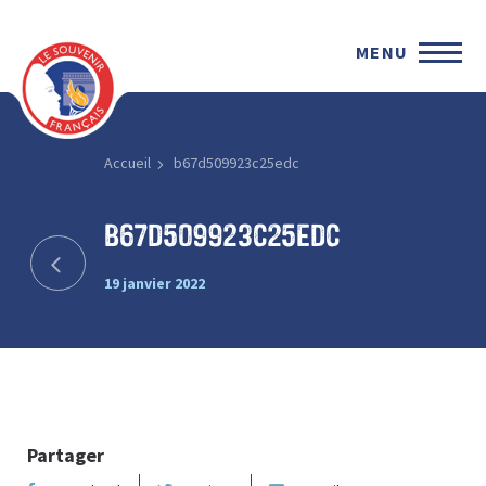
MENU
Accueil
b67d509923c25edc
b67d509923c25edc
19 janvier 2022
Partager