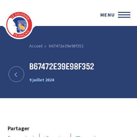
MENU
Accueil
b67472e39e98f352
b67472e39e98f352
9 juillet 2024
Partager