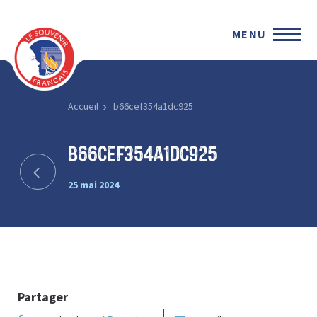
MENU
Accueil
b66cef354a1dc925
b66cef354a1dc925
25 mai 2024
Partager