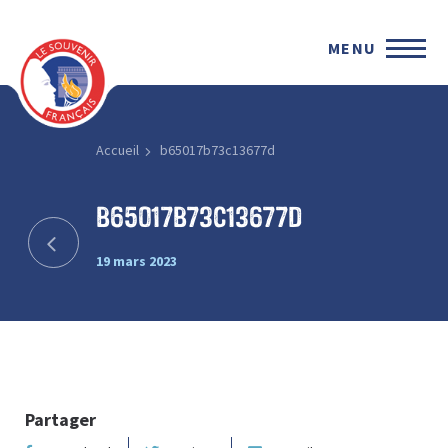
MENU
Accueil
b65017b73c13677d
b65017b73c13677d
19 mars 2023
Partager