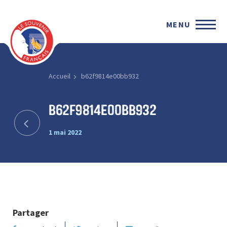
MENU
Accueil
b62f9814e00bb932
b62f9814e00bb932
1 mai 2022
Partager