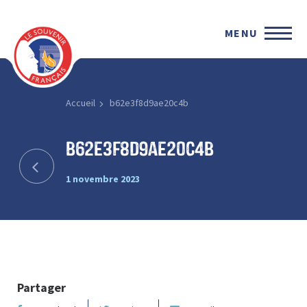
MENU
Accueil
b62e3f8d9ae20c4b
b62e3f8d9ae20c4b
1 novembre 2023
Partager