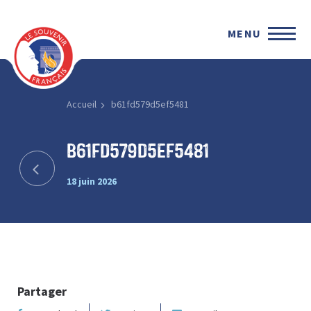
MENU
Accueil
b61fd579d5ef5481
b61fd579d5ef5481
18 juin 2026
Partager