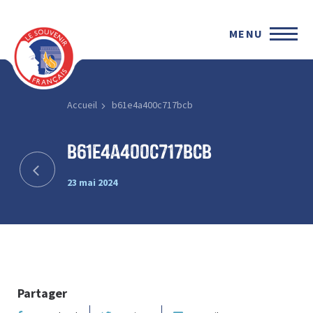
MENU
Accueil
b61e4a400c717bcb
b61e4a400c717bcb
23 mai 2024
Partager