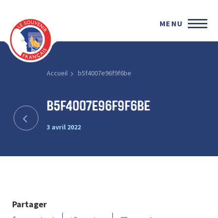
MENU
Accueil
b5f4007e96f9f6be
b5f4007e96f9f6be
3 avril 2022
Partager