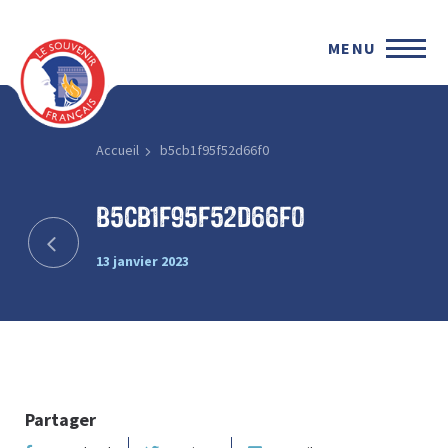
MENU
Accueil
b5cb1f95f52d66f0
b5cb1f95f52d66f0
13 janvier 2023
Partager