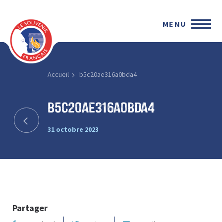
MENU
Accueil
b5c20ae316a0bda4
b5c20ae316a0bda4
31 octobre 2023
Partager