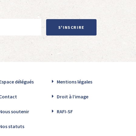
S'INSCRIRE
Espace délégués
Mentions légales
Contact
Droit à l’image
Nous soutenir
RAFI-SF
Nos statuts