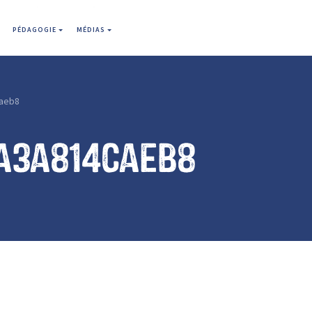
PÉDAGOGIE
MÉDIAS
aeb8
a3a814caeb8