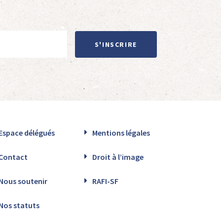
S'INSCRIRE
Espace délégués
Mentions légales
Contact
Droit à l’image
Nous soutenir
RAFI-SF
Nos statuts