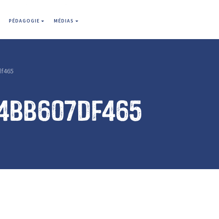
PÉDAGOGIE
MÉDIAS
f465
4bb607df465