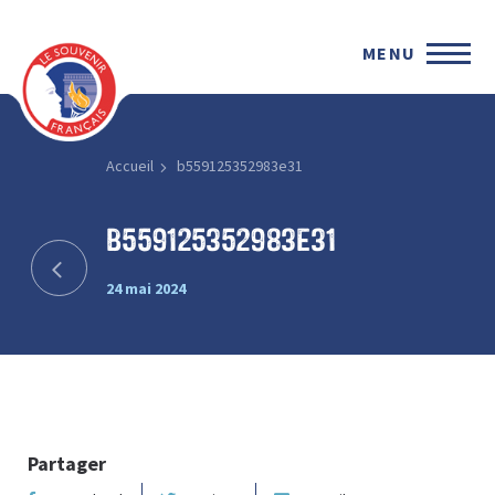
MENU
Accueil
b559125352983e31
b559125352983e31
24 mai 2024
Partager