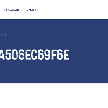
PÉDAGOGIE
MÉDIAS
9f6e
a506ec69f6e