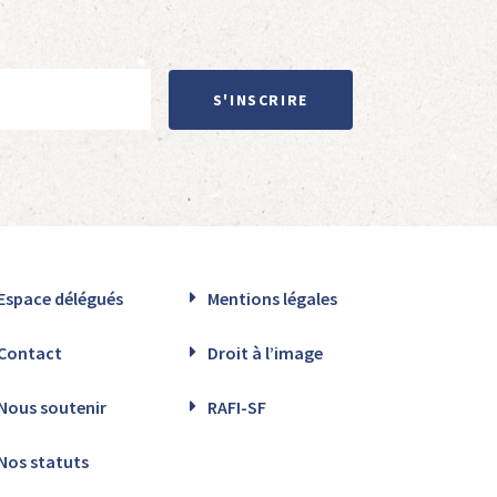
S'INSCRIRE
Espace délégués
Mentions légales
Contact
Droit à l’image
Nous soutenir
RAFI-SF
Nos statuts