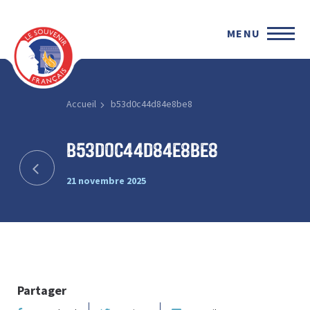
MENU
Accueil
b53d0c44d84e8be8
b53d0c44d84e8be8
21 novembre 2025
Partager