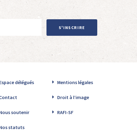
S'INSCRIRE
Espace délégués
Mentions légales
Contact
Droit à l’image
Nous soutenir
RAFI-SF
Nos statuts