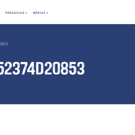
PÉDAGOGIE
MÉDIAS
0853
52374d20853