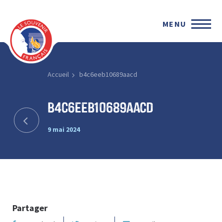
MENU
Accueil
b4c6eeb10689aacd
b4c6eeb10689aacd
9 mai 2024
Partager