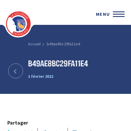
MENU
Accueil
b49ae8bc29fa11e4
b49ae8bc29fa11e4
1 février 2022
Partager