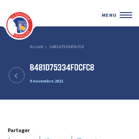
MENU
Accueil
b481d75334f0cfc8
b481d75334f0cfc8
9 novembre 2021
Partager