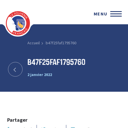
MENU
Accueil
b47f25faf1795760
b47f25faf1795760
2 janvier 2022
Partager