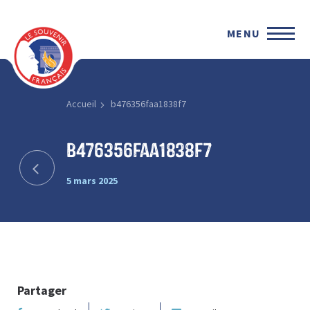
MENU
Accueil
b476356faa1838f7
b476356faa1838f7
5 mars 2025
Partager