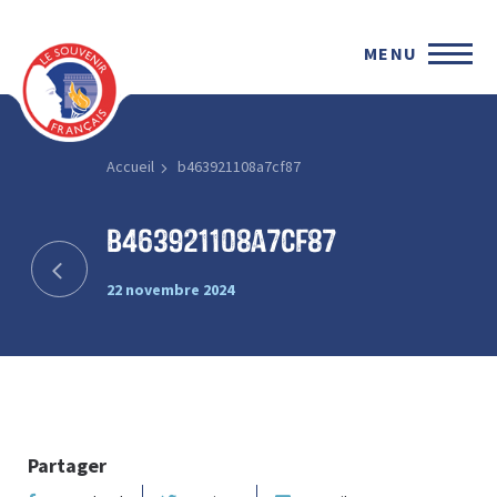
MENU
Accueil
b463921108a7cf87
b463921108a7cf87
22 novembre 2024
Partager