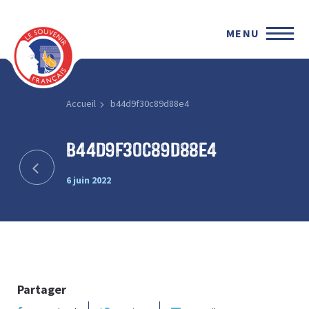
MENU
Accueil
b44d9f30c89d88e4
b44d9f30c89d88e4
6 juin 2022
Partager