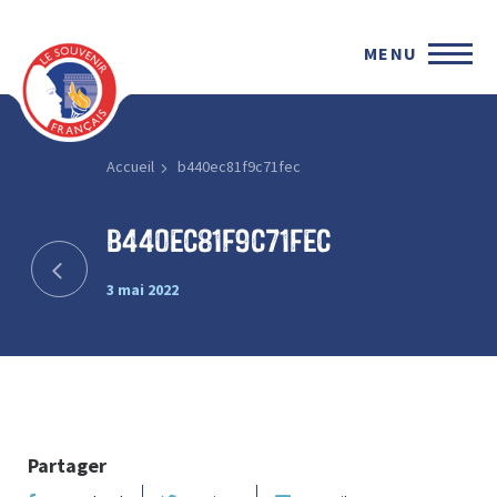
MENU
Accueil
b440ec81f9c71fec
b440ec81f9c71fec
3 mai 2022
Partager