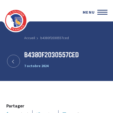
MENU
Accueil
b4380f2030557ced
b4380f2030557ced
7 octobre 2024
Partager