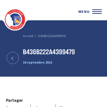
MENU
Accueil
b436b222a4399479
b436b222a4399479
16 septembre 2022
Partager