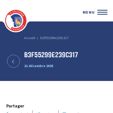
MENU
Accueil
b3f55299e239c317
b3f55299e239c317
21 décembre 2025
Partager