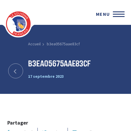
MENU
Accueil
b3ea05675aae83cf
b3ea05675aae83cf
17 septembre 2023
Partager