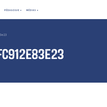
PÉDAGOGIE
MÉDIAS
3e23
fc912e83e23