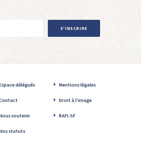
S'INSCRIRE
Espace délégués
Mentions légales
Contact
Droit à l’image
Nous soutenir
RAFI-SF
Nos statuts