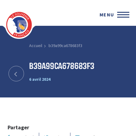
MENU
Accueil
b39a99ca678683f3
b39a99ca678683f3
6 avril 2024
Partager