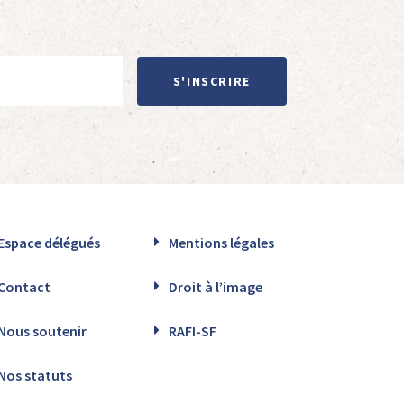
S'INSCRIRE
Espace délégués
Mentions légales
Contact
Droit à l’image
Nous soutenir
RAFI-SF
Nos statuts