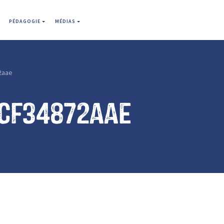
PÉDAGOGIE
MÉDIAS
2aae
1cf34872aae