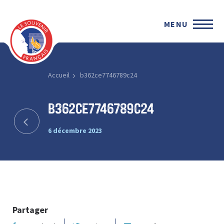
MENU
Accueil
b362ce7746789c24
b362ce7746789c24
6 décembre 2023
Partager