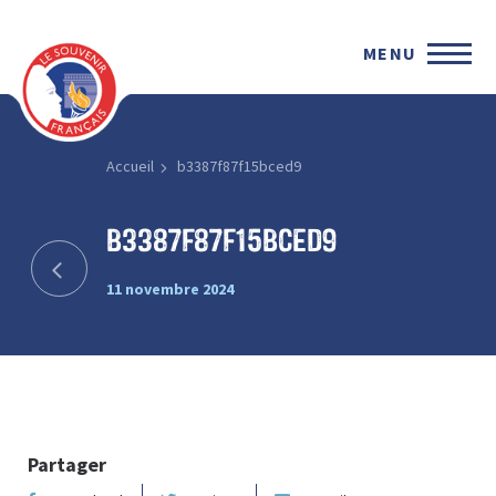
MENU
Accueil
b3387f87f15bced9
b3387f87f15bced9
11 novembre 2024
Partager