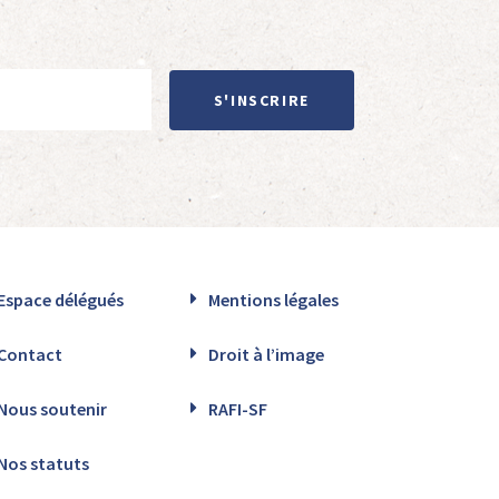
S'INSCRIRE
Espace délégués
Mentions légales
Contact
Droit à l’image
Nous soutenir
RAFI-SF
Nos statuts