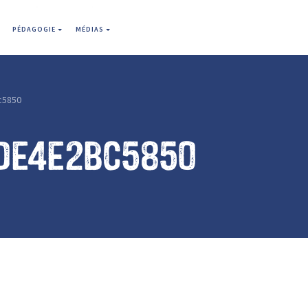
PÉDAGOGIE
MÉDIAS
c5850
de4e2bc5850