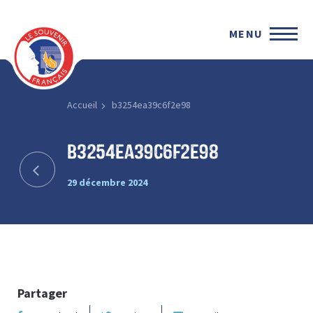
MENU
Accueil
b3254ea39c6f2e98
b3254ea39c6f2e98
29 décembre 2024
Partager