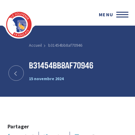
MENU
Accueil
b31454bb8af70946
b31454bb8af70946
15 novembre 2024
Partager